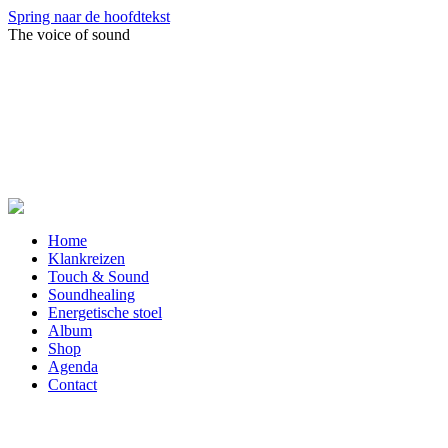
Spring naar de hoofdtekst
The voice of sound
Home
Klankreizen
Touch & Sound
Soundhealing
Energetische stoel
Album
Shop
Agenda
Contact