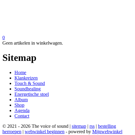
0
Geen artikelen in winkelwagen.
Sitemap
Home
Klankreizen
Touch & Sound
Soundhealing
Energetische stoel
Album
Shop
Agenda
Contact
© 2021 - 2026 The voice of sound |
sitemap
|
rss
|
bestelling
herroepen
|
webwinkel beginnen
- powered by
Mijnwebwinkel